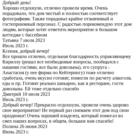
Добрый день!
Хорошо отдохнули, отлично провели время. Очень
порадовало, что дом чистый и полностью соответствует
фотографиям. Также порадовал крайне отзывчивый и
гостеприимный персонал. С радостью порекомендую этот дом
людям, которые хотят отметить мероприятие в большом
коттедже с бассейном
Татьяна 7 июля 2023
Июль 2023 г.
Ксения, добрый вечер!
Все прошло отлично, отдельная благодарность управляющему
Кириллу (решал все необходимые вопросы, пообщался с
нашими гостями, все были довольны), его супруга -
Анастасия (у нее фирма по Кейтерингу) тоже отлично
сработала, очень вкусно готовят, помогли по расчету алкоголя,
еды и пр. Готовят реально шикарно, как в ресторане, гости
довольны. Ей тоже отдельно спасибо
Дмитрий 10 июля 2023
Июль 2023 г.
Добрый вечер! Прекрасно отдохнули, провели очень здорово
свое мероприятие! Не первый раз снимаем этот дом под свои
праздники! Очень хороший владелец, который помогал во
смех наших вопросах, в общем, большое вам спасибо!
Полина 26 июня 2023
Июнь 2023 г.