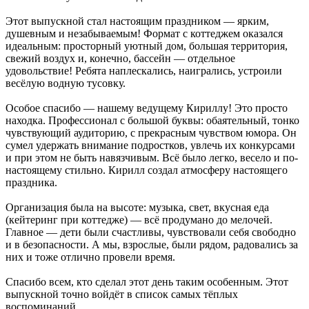
Этот выпускной стал настоящим праздником — ярким,
душевным и незабываемым! Формат с коттеджем оказался
идеальным: просторный уютный дом, большая территория,
свежий воздух и, конечно, бассейн — отдельное
удовольствие! Ребята наплескались, наигрались, устроили
весёлую водную тусовку.
Особое спасибо — нашему ведущему Кириллу! Это просто
находка. Профессионал с большой буквы: обаятельный, тонко
чувствующий аудиторию, с прекрасным чувством юмора. Он
сумел удержать внимание подростков, увлечь их конкурсами
и при этом не быть навязчивым. Всё было легко, весело и по-
настоящему стильно. Кирилл создал атмосферу настоящего
праздника.
Организация была на высоте: музыка, свет, вкусная еда
(кейтеринг при коттедже) — всё продумано до мелочей.
Главное — дети были счастливы, чувствовали себя свободно
и в безопасности. А мы, взрослые, были рядом, радовались за
них и тоже отлично провели время.
Спасибо всем, кто сделал этот день таким особенным. Этот
выпускной точно войдёт в список самых тёплых
воспоминаний.