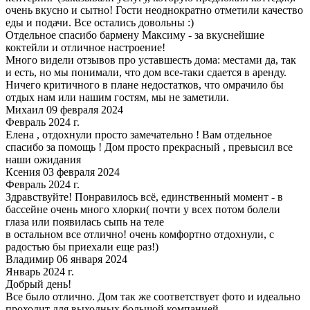
очень вкусно и сытно! Гости неоднократно отметили качество
еды и подачи. Все остались довольны :)
Отдельное спасибо бармену Максиму - за вкуснейшие
коктейли и отличное настроение!
Много видели отзывов про уставшесть дома: местами да, так
и есть, но мы понимали, что дом все-таки сдается в аренду.
Ничего критичного в плане недостатков, что омрачило бы
отдых нам или нашим гостям, мы не заметили.
Михаил 09 февраля 2024
Февраль 2024 г.
Елена , отдохнули просто замечательно ! Вам отдельное
спасибо за помощь ! Дом просто прекрасный , превысил все
наши ожидания
Ксения 03 февраля 2024
Февраль 2024 г.
Здравствуйте! Понравилось всё, единственный момент - в
бассейне очень много хлорки( почти у всех потом болели
глаза или появилась сыпь на теле
в остальном все отлично! очень комфортно отдохнули, с
радостью бы приехали еще раз!)
Владимир 06 января 2024
Январь 2024 г.
Добрый день!
Все было отлично. Дом так же соответствует фото и идеально
проходит для выходных большой компанией