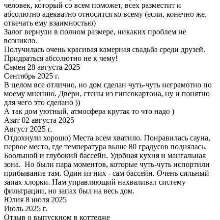
человек, который со всем поможет, всех разместит и
абсолютно адекватно относится ко всему (если, конечно же,
отвечать ему взаимностью)
Залог вернули в полном размере, никаких проблем не
возникло.
Получилась очень красивая камерная свадьба среди друзей.
Придраться абсолютно не к чему!
Семен 28 августа 2025
Сентябрь 2025 г.
В целом все отлично, но дом сделан чуть-чуть неграмотно по
моему мнению. Двери, стены из гипсокартона, ну и понятно
для чего это сделано ))
А так дом уютный, атмосфера крутая то что надо )
Азат 02 августа 2025
Август 2025 г.
Отдохнули хорошо) Места всем хватило. Понравилась сауна,
первое место, где температура выше 80 градусов поднялась.
Боольшой и глубокий бассейн. Удобная кухня и мангальная
зона. Но были пара моментов, которые чуть-чуть испортили
прибывание там. Один из них - сам бассейн. Очень сильный
запах хлорки. Нам управляющий нахваливал систему
фильтрации, но запах был на весь дом.
Юлия 8 июля 2025
Июль 2025 г.
Отзыв о выпускном в коттедже