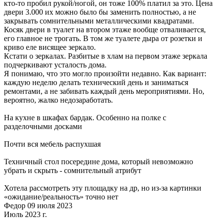
кто-то пробил рукой/ногой, он тоже 100% платил за это. Цена
двери 3.000 их можно было бы заменить полностью, а не
закрывать сомнительными металлическими квадратами.
Косяк двери в туалет на втором этаже вообще отваливается,
его главное не трогать. В том же туалете дыра от розетки и
криво еле висящее зеркало.
Кстати о зеркалах. Разбитые в хлам на первом этаже зеркала
подчеркивают усталость дома.
Я понимаю, что это могло произойти недавно. Как вариант:
каждую неделю делать технический день и заниматься
ремонтами, а не забивать каждый день мероприятиями. Но,
вероятно, жалко недозаработать.
На кухне в шкафах бардак. Особенно на полке с
разделочными досками
Почти вся мебель распухшая
Техничный стол посередине дома, который невозможно
убрать и скрыть - сомнительный атрибут
Хотела рассмотреть эту площадку на др, но из-за картинки
«ожидание/реальность» точно нет
Федор 09 июля 2023
Июль 2023 г.