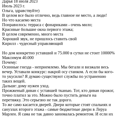
Дарья 18 июля 2023
Июль 2023 г.
Ольга, здравствуйте)
В целом все было отлично, ведь главное не место, а люди!
Но что касаемо места
Понравилось: терраса с фонариками - очень мило;
Красивые большие окна первого этажа;
В целом современно, много места
Хороший звук, не пришлось ставить свой
Кирилл - чудесный управляющий
Но дом конкретно уставший и 75.000 в сутки не стоит 10000%
Максимум 40.000
Почему:
Осинные гнезда - неприемлемо. Мы бегали и визжали весь
вечер. Уставали конкурс: накрой осу станком. А если бы кого-
то укусили? Я думаю существуют службы по устранению
таких вещей.
Дальше: дому нужен уход.
Прожженый диван с уставшей тканью. Тот, кто диван прожог,
точно платил за это. Можно было пустить деньги на
перетяжку. Это серьезно не так дорого.
То же само касается дверей. Двери которые стоят спальнях и
санузлах второго этажа - самые бюджетные двери в Леруа
Марлен. Я сама не так давно занималась ремонтом. И если их