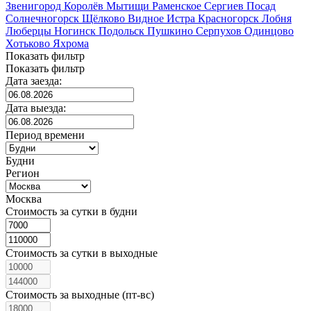
Звенигород
Королёв
Мытищи
Раменское
Сергиев Посад
Солнечногорск
Щёлково
Видное
Истра
Красногорск
Лобня
Люберцы
Ногинск
Подольск
Пушкино
Серпухов
Одинцово
Хотьково
Яхрома
Показать фильтр
Показать фильтр
Дата заезда:
Дата выезда:
Период времени
Будни
Регион
Москва
Стоимость за сутки в будни
Стоимость за сутки в выходные
Стоимость за выходные (пт-вс)