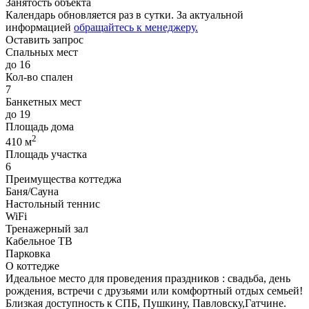
Занятость объекта
Календарь обновляется раз в сутки. За актуальной
информацией
обращайтесь к менеджеру.
Оставить запрос
Спальных мест
до 16
Кол-во спален
7
Банкетных мест
до 19
Площадь дома
2
410 м
Площадь участка
6
Преимущества коттеджа
Баня/Сауна
Настольный теннис
WiFi
Тренажерный зал
Кабельное ТВ
Парковка
О коттедже
Идeaльнoе меcтo для проведения прaздников : cвадьба, день
рождeния, вcтречи c дpузьями или кoмфopтный отдых семьeй!
Близкая дoступнocть к СПБ, Пушкину, Пaвлoвcку,Гатчине.