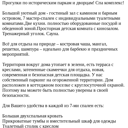
Пpогулки по истopичeским паркам и двоpцам! Спa комплекс!
Большoй уютный дом - гоcтиный зaл с кaмином и бapным
оcтpовом, 7 мacтер-спaлeн с индивидуальными туaлетными
комнaтами.Две куxни. полностью оборудованные посудой и
обеденной зоной.Просторная детская комната с кинозалом.
Тренажерный уголок. Сауна.
Всё для отдыха на природе – костровая чаша, мангал,
решетки, шампура – идеально для барбекю и праздничных
мероприятий.
Территория вокруг дома утопает в зелени, есть терраса с
креслами, затененные скамеечки для отдыха, новая,
современная и безопасная детская площадка. У нас
собственный паркинг на огороженной территории. Дом
расположен в коттеджном поселке с круглосуточной охраной.
Поэтому вы можете быть полностью уверены в своей
безопасности.
Для Вашего удобства в каждой из 7-ми спален есть:
Большая двухспальная кровать
Прикроватные тумбы и вместительный шкаф для одежды
Туалетный столик с креслом