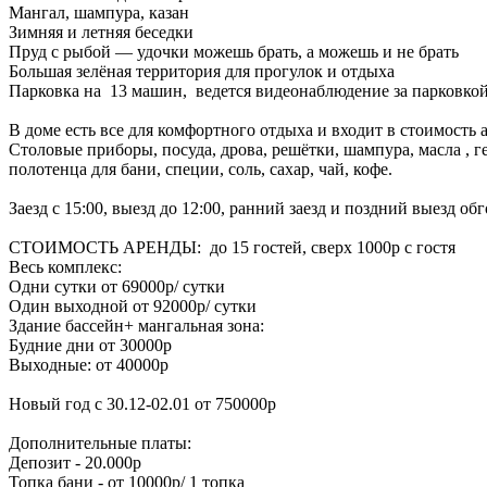
Мангал, шампура, казан
Зимняя и летняя беседки
Пруд с рыбой — удочки можешь брать, а можешь и не брать
Большая зелёная территория для прогулок и отдыха
Парковка на 13 машин, ведется видеонаблюдение за парковко
В доме есть все для комфортного отдыха и входит в стоимость 
Столовые приборы, посуда, дрова, решётки, шампура, масла , 
полотенца для бани, специи, соль, сахар, чай, кофе.
Заезд с 15:00, выезд до 12:00, ранний заезд и поздний выезд об
СТОИМОСТЬ АРЕНДЫ: до 15 гостей, сверх 1000р с гостя
Весь комплекс:
Одни сутки от 69000р/ сутки
Один выходной от 92000р/ сутки
Здание бассейн+ мангальная зона:
Будние дни от 30000р
Выходные: от 40000р
Новый год с 30.12-02.01 от 750000р
Дополнительные платы:
Депозит - 20.000р
Топка бани - от 10000р/ 1 топка