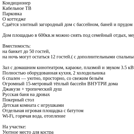
Кондиционер
Кабельное ТВ
Парковка
О коттедже
Сдaётся элитный загородный дом с бассейном, баней и прудом 
Дом площадью в 600кв.м можно снять под семейный отдых, мер
Вместимость:
на банкет до 50 гостей,
на ночь могут остаться 12 гостей.( с дополнительными спальны
Зал с домашним кинотеатром, караоке, плазмой и звуком 3.5 кВ
Полностью оборудованная кухня, 2 холодильника
6 спален — уютно, просторно, со свежим бельём
Огромный 15-метровый тёплый бассейн ВНУТРИ дома
Джакузи + тропический душ
Русская баня на дровах
Покерный стол
Детская комната с игрушками
Отдельная игровая площадка с батутом
Wi-Fi, горячая вода, отопление
На участке:
Уютное место для костра