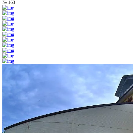
№ 163