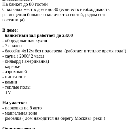
На банкет до 80 гостей
Спальных мест в доме до 30 (если есть необходимость
размещения большего количества гостей, рядом есть
гостиница)
В доме:
-
банкетный зал работает до 23:00
- оборудованная кухня
- 7 спален
- бассейн 4х12м без подогрева (работает в теплое время года!)
- сауна ( 2000/ 2 часа)
- бильярд ( американка)
- караоке
- аэрохоккей
- пинг-понг
- камин
- теплые полы
- TV
На участке:
- парковка на 8 авто
- мангальная зона
- рыбалка ( дом находится на берегу Москвы- реки )
Описание дома: