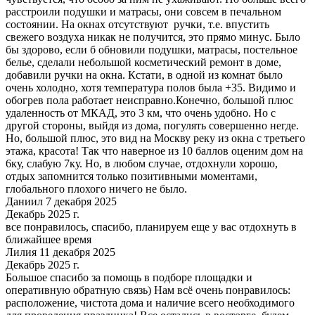
расстроили подушки и матрасы, они совсем в печальном
состоянии. На окнах отсутствуют ручки, т.е. впустить
свежего воздуха никак не получится, это прямо минус. Было
бы здорово, если б обновили подушки, матрасы, постельное
белье, сделали небольшой косметический ремонт в доме,
добавили ручки на окна. Кстати, в одной из комнат было
очень холодно, хотя температура полов была +35. Видимо и
обогрев пола работает неисправно.Конечно, большой плюс
удаленность от МКАД, это 3 км, что очень удобно. Но с
другой стороны, выйдя из дома, погулять совершенно негде.
Но, большой плюс, это вид на Москву реку из окна с третьего
этажа, красота! Так что наверное из 10 баллов оценим дом на
6ку, слабую 7ку. Но, в любом случае, отдохнули хорошо,
отдых запомнится только позитивными моментами,
глобального плохого ничего не было.
Даниил 7 декабря 2025
Декабрь 2025 г.
все понравилось, спасибо, планируем еще у вас отдохнуть в
ближайшее время
Лилия 11 декабря 2025
Декабрь 2025 г.
Большое спасибо за помощь в подборе площадки и
оперативную обратную связь) Нам всё очень понравилось:
расположение, чистота дома и наличие всего необходимого