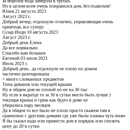
за морозов вода замерзла в трубах.
Но в целом всем очень понравился дом, без подвохов!
Юлия 21 августа 2023
Август 2023 г.
Добрый вечер, отдохнули отлично, управляющая очень
приятная, все супер)
Сезар Инди 10 августа.2023
Август 2023 г.
Добрый день Елена
Да все нормально
Спасибо вам большое
Евгений 03 июля 2023
Июль 2023 г.
Добрый день , да отдохнули не плохо но домом
частично разочарованы
+ много сломанных предметов
Типа диванов или текущей крыши
Ну в общем дом не плохой но не на 30 тыс
Ну если в вкратце то за 30 в сутки могло быть лучше )
текущая крыша и грязь как будто в доме не
убирались пару месяцев
Да в общем то все было не плохо просто скажем там в
сравнении с другими домами где уже были планка чуть ниже
Я бы сказал надо или привести дом в порядок или снизить
цену до 20 в сутки