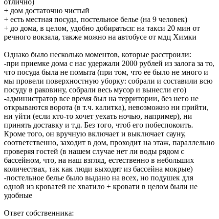
отлично)
+ дом достаточно чистый
+ есть местная посуда, постельное белье (на 9 человек)
+ до дома, в целом, удобно добираться: на такси 20 мин от
речного вокзала, также можно на автобусе от мдц Химки
Однако было несколько моментов, которые расстроили:
-при приемке дома с нас удержали 2000 рублей из залога за то,
что посуда была не помыта (при том, что ее было не много и
мы провели поверхностную уборку: собрали и составили всю
посуду в раковину, собрали весь мусор и вынесли его)
-администратор все время был на территории, без него не
открываются ворота (в т.ч. калитка), невозможно ни прийти,
ни уйти (если кто-то хочет уехать ночью, например), ни
принять доставку и т.д. Без того, чтоб его побеспокоить.
Кроме того, он вручную включает и выключает сауну,
соответственно, заходит в дом, проходит на этаж, параллельно
проверяя гостей (в нашем случае нет ли воды рядом с
бассейном, что, на наш взгляд, естественно в небольших
количествах, так как люди выходят из бассейна мокрые)
-постельное белье было выдано на всех, но подушек для
одной из кроватей не хватило + кровати в целом были не
удобные
Ответ собственника: