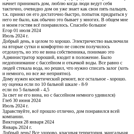
начнет принимать дом, люблю когда люди ведут себя
тактично, очевидно дом он уже знает как свои пять пальцев,
т.к. принял он его достаточно быстро, попыток придраться у
него не было, как обычно это бывает у многих. В общем мне
и моим гостям всё понравилось. Спасибо большое
Егор 01 июля 2024
Июль 2024 г.
Добрый день, в целом то хорошо. Электричество выключили
на вторые сутки и комфортно не совсем получилось
отдохнуть, но это не вина собственника, понимаю это
Администратор хороший, входит в положение. Было
недопонимание с бассейном и откачкой воды. Все равно с
людей стекала вода, но решил, что нужно списать залог (хоть
и немного, но все же неприятно).
Дому нужен косметический ремонт, все остальное - хорошо.
ну оценка если по 10 бальной шкале - 8-9
если по 5 бальной - 4,5
За свет не его вина, но с бассейном немного удивился)
Глеб 30 июня 2024
Июль 2024 г.
Здравствуйте, всё прошло отлично, дом понравился всей
компании.
Виктория 28 января 2024
Январь 2024 г.
Добрый день! Все здорово, красивая территория, мангальная