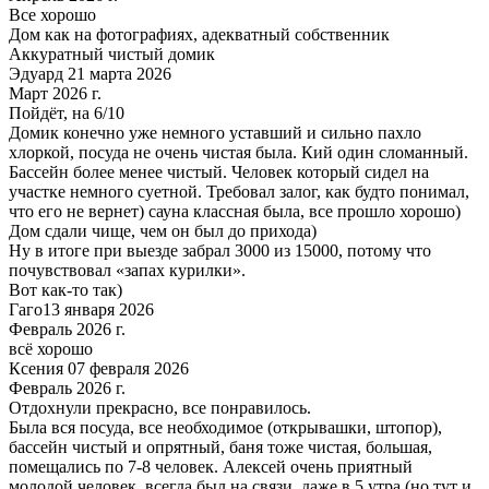
Все хорошо
Дом как на фотографиях, адекватный собственник
Аккуратный чистый домик
Эдуард 21 марта 2026
Март 2026 г.
Пойдёт, на 6/10
Домик конечно уже немного уставший и сильно пахло
хлоркой, посуда не очень чистая была. Кий один сломанный.
Бассейн более менее чистый. Человек который сидел на
участке немного суетной. Требовал залог, как будто понимал,
что его не вернет) сауна классная была, все прошло хорошо)
Дом сдали чище, чем он был до прихода)
Ну в итоге при выезде забрал 3000 из 15000, потому что
почувствовал «запах курилки».
Вот как-то так)
Гаго13 января 2026
Февраль 2026 г.
всё хорошо
Ксения 07 февраля 2026
Февраль 2026 г.
Отдохнули прекрасно, все понравилось.
Была вся посуда, все необходимое (открывашки, штопор),
бассейн чистый и опрятный, баня тоже чистая, большая,
помещались по 7-8 человек. Алексей очень приятный
молодой человек, всегда был на связи, даже в 5 утра (но тут и