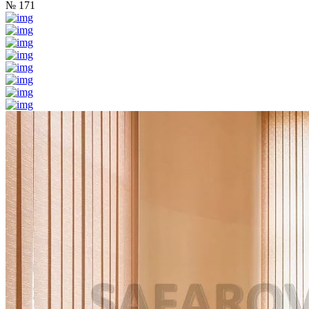
№ 171