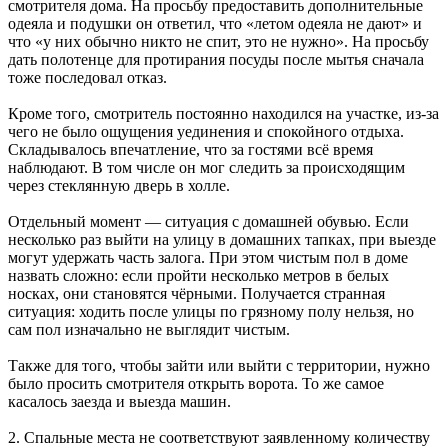
смотрителя дома. На просьбу предоставить дополнительные
одеяла и подушки он ответил, что «летом одеяла не дают» и
что «у них обычно никто не спит, это не нужно». На просьбу
дать полотенце для протирания посуды после мытья сначала
тоже последовал отказ.
Кроме того, смотритель постоянно находился на участке, из-за
чего не было ощущения уединения и спокойного отдыха.
Складывалось впечатление, что за гостями всё время
наблюдают. В том числе он мог следить за происходящим
через стеклянную дверь в холле.
Отдельный момент — ситуация с домашней обувью. Если
несколько раз выйти на улицу в домашних тапках, при выезде
могут удержать часть залога. При этом чистым пол в доме
назвать сложно: если пройти несколько метров в белых
носках, они становятся чёрными. Получается странная
ситуация: ходить после улицы по грязному полу нельзя, но
сам пол изначально не выглядит чистым.
Также для того, чтобы зайти или выйти с территории, нужно
было просить смотрителя открыть ворота. То же самое
касалось заезда и выезда машин.
2. Спальные места не соответствуют заявленному количеству