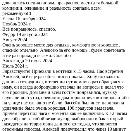
доверилась специалистам, прекрасное место для большой
компании, ожидание и реальность совпали, всем
рекомендую!!!
Елена 16 ноября 2024
Ноябрь 2024 г.
Всё понравилось, спасибо.
Федор 19 августа 2024
Август 2024 г.
Очень хорошее место для отдыха , комфортное и хорошее ,
спасибо отдельно Алексею за его помощь , будем советовать
и не раз приходить сами. Спасибо
Александр 20 июля 2024
Июль 2024 г.
Здравствуйте! Приехали в коттедж к 15 часам. Нас встретил
Алексей, всё еще раз объяснил и показал. Хочу похвалить
данного сотрудника, в течении суток много раз обращался к
нему, он всегда добродушно отвечал на вопросы и делал что
его просили. Дом мне и всем гостям понравился, музыку
слушали до 5 утра, очевидно дом хорошо звукоизолирован ибо
на улице нас слышно не было, бассейн был чист, парилка на
удивление была очень хорошая, 100 градусов выдавала,
причем через пол часа с момента как её включили. К 12 часам
дня собрали за собой везде мусор, выбросили в бак который
находится на территории данного коттеджа, что является
огромным плюсом. Алексей предупредил что через 10 минут