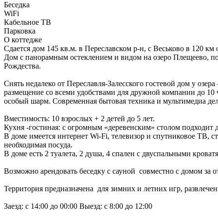
Беседка
WiFi
Кабельное ТВ
Парковка
О коттедже
Сдается дом 145 кв.м. в Переславском р-н, с Веськово в 120 к
Дом с панорамным остеклением и видом на озеро Плещеево, по
Рождества.
Снять недалеко от Переславля-Залесского гостевой дом у оз
размещение со всеми удобствами для дружной компании до 10 
особый шарм. Современная бытовая техника и мультимедиа де
Вместимость: 10 взрослых + 2 детей до 5 лет.
Кухня -гостиная: с огромным «деревенским» столом подходит 
В доме имеется интернет Wi-Fi, телевизор и спутниковое ТВ, с
необходимая посуда.
В доме есть 2 туалета, 2 душа, 4 спален с двуспальными кроватя
Возможно арендовать беседку с сауной совместно с домом за 
Территория предназначена для зимних и летних игр, развлече
Заезд: с 14:00 до 00:00 Выезд: с 8:00 до 12:00