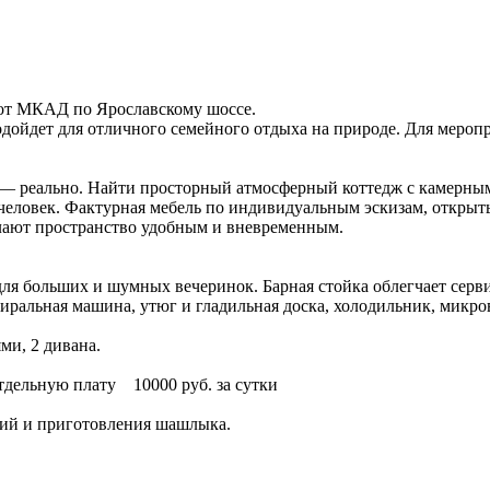
м от МКАД по Ярославскому шоссе.
дойдет для отличного семейного отдыха на природе. Для мероп
ера — реально. Найти просторный атмосферный коттедж с камер
человек. Фактурная мебель по индивидуальным эскизам, открыты
лают пространство удобным и вневременным.
для больших и шумных вечеринок. Барная стойка облегчает серв
тиральная машина, утюг и гладильная доска, холодильник, микро
ми, 2 дивана.
отдельную плату 10000 руб. за сутки
ний и приготовления шашлыка.