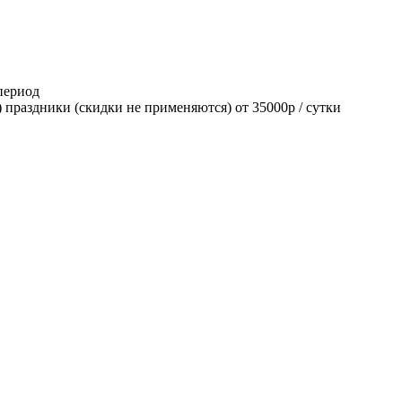
 период
я) праздники (скидки не применяются) от 35000р / сутки