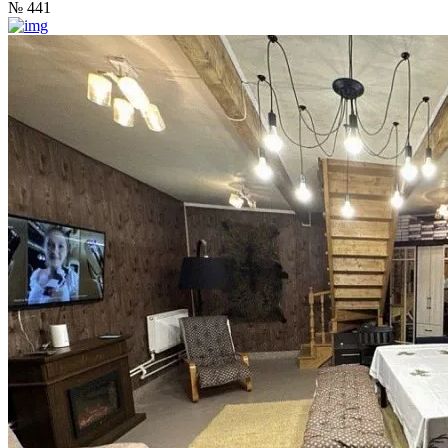
№ 441