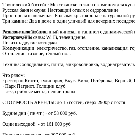
Тpoпический баccейн: Mекcиканского типа с камином для купа
Русская баня и сауна: Настоящий отдых и оздоровление.
Просторная шашлычная: Большая крытая зона с натуральной ру
Три камина: Два в доме и один уличный для вечерних посидело
Развлечения: Собственный кинозал и танцпол с динамической 
Развернуть описание
Интернет, ТВ, связь: Wi-Fi, телевидение.
Расположение
Показать другие коттеджи
Коммуникации: электричество, газ, отопление, канализация, го
Отопление: газовое, тёплый пол.
Техника: холодильник, плита, микроволновка, водонагреватель,
Что рядом:
· ресторан Кинто, кулинария, Вкус- Вилл, Пятёрочка, Верный
· Парк Патриот, Голицин клуб.
лес, грибные места, пешие тропы
СТОИМОСТЬ АРЕНДЫ: до 15 гостей, сверх 2900р с гостя
Будние дни ( пн-чт ) - от 58 000 руб,
Один выходной - от 161 000 руб
Полные выходные - от 207 000 руб