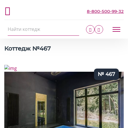
8-800-500-99-32
Главная
Коттеджи
Коттедж №467
Коттедж №467
№ 467