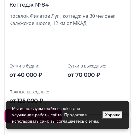
Коттедж №84
поселок Филатов Луг , коттедж на 30 человек,
Калужское шоссе, 12 км от МКАД
Сутки в будни:
Сутки в выходные:
от
40 000
₽
от
70 000
₽
Полные выходные:
от
125 000
₽
Мы используем файлы cookie для
улучшения работы сайта. Продолжая
Хорошо
Позвонить нам
использовать сайт, вы соглашаетесь с этим.