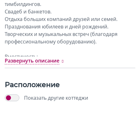
тимбилдингов.
Свадеб и банкетов.
Отдыха больших компаний друзей или семей.
Празднования юбилеев и дней рождений.
Творческих и музыкальных встреч (благодаря
профессиональному оборудованию).
Вместимость:
Развернуть описание
на банкет до 30 гостей
на ночь до 16 человек
Расположение
Ключевые характеристики:
Участок: 15 соток на границе со смешанным лесом.
Показать другие коттеджи
В доме 7 спален. 6 спален с двухспальными
кроватями и 1 спальня с двумя двухъярусными
кроватями.
Для банкета — 3 стола (180x90 см), каждый на 8-10
человек (итого до 24-30 гостей за столом).
Уникальные особенности: