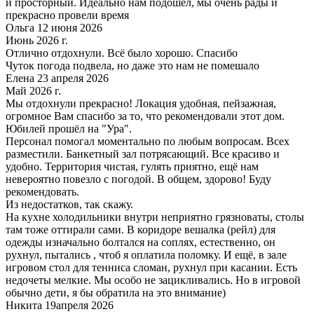
и просторный. Идеально нам подошел, мы очень рады и
прекрасно провели время
Ольга 12 июня 2026
Июнь 2026 г.
Отлично отдохнули. Всё было хорошо. Спасибо
Чуток погода подвела, но даже это нам не помешало
Елена 23 апреля 2026
Май 2026 г.
Мы отдохнули прекрасно! Локация удобная, пейзажная,
огромное Вам спасибо за то, что рекомендовали этот дом.
Юбилей прошёл на "Ура".
Персонал помогал моментально по любым вопросам. Всех
разместили. Банкетный зал потрясающий. Все красиво и
удобно. Территория чистая, гулять приятно, ещё нам
невероятно повезло с погодой. В общем, здорово! Буду
рекомендовать.
Из недостатков, так скажу.
На кухне холодильники внутри неприятно грязноваты, столы
там тоже оттирали сами. В коридоре вешалка (рейл) для
одежды изначально болтался на соплях, естественно, он
рухнул, пытались , чтоб я оплатила поломку. И ещё, в зале
игровом стол для тенниса сломан, рухнул при касании. Есть
недочеты мелкие. Мы особо не зацикливались. Но в игровой
обычно дети, я бы обратила на это внимание)
Никита 19апреля 2026