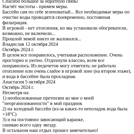
Спасибо большое за обратную связь!
Насчёт чистоты - примем меры.
Бассейн сам по себе зеленоватый... Все необходимые меры по
очистке воды проводятся своевременно, постоянная
фильтрация.
В игровой - нет отопления, но мы установили обогреватели,
возможно, не включили...
Прошлой зимой никто не жаловался...
Владислав 12 октября 2024
Октябрь 2024 г.
В целом все понравилось, учитывая расположение. Очень
просторно и уютно. Отдохнули классно, всем все
понравилось. Из недочетов могу отметить: не работало
отопление или очень слабое в игровой зоне (на втором этаже),
и вода в бассейне была прохладная.
Анастасия 5 октября 2024
Октябрь 2024 г.
Несмотря на:
1) необоснованные претензии ко мне о моей
"неорганизованности" в мой праздник
2) на холодный бассейн (из-за каких-то неполадок вода была
+18°С)
3) и на постоянно зависающий караоке,
снимаю всего одну звезду.
В остальном наш отдых прошел замечательно!