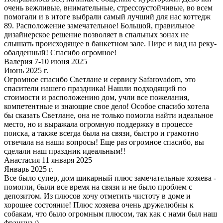
очень вежливые, внимательные, стрессоустойчивые, во всем
помогали и в итоге выбрали самый лучший для нас коттедж
89. Расположение замечательное! Большой, правильное
дизайнерское решение позволяет в спальных зонах не
слышать происходящее в банкетном зале. Пирс и вид на реку-
обалденный! Спасибо огромное!
Валерия 7-10 июня 2025
Июнь 2025 г.
Огромное спасибо Светлане и сервису Safarovadom, это
спасители нашего праздника! Нашли подходящий по
стоимости и расположению дом, учли все пожелания,
компетентные и знающие свое дело! Особое спасибо хотела
бы сказать Светлане, она не только помогла найти идеальное
место, но и выражала огромную поддержку в процессе
поиска, а также всегда была на связи, быстро и грамотно
отвечала на наши вопросы! Еще раз огромное спасибо, вы
сделали наш праздник идеальным!!
Анастасия 11 января 2025
Январь 2025 г.
Все было супер, дом шикарный плюс замечательные хозяева -
помогли, были все время на связи и не было проблем с
депозитом. Из плюсов хочу отметить чистоту в доме и
хорошее состояние! Плюс хозяева очень дружелюбны к
собакам, что было огромным плюсом, так как с нами был наш
француз :)