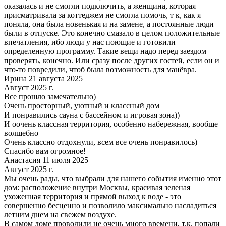
оказалась и не смогли подключить, а женщина, которая
присматривала за коттеджем не смогла помочь, т к, как я
поняла, она была новенькая и на замене, а постоянные люди
были в отпуске. Это конечно смазало в целом положительные
впечатления, ибо люди у нас поющие и готовили
определенную программу. Такие вещи надо перед заездом
проверять, конечно. Или сразу после других гостей, если он и
что-то повредили, чтоб была возможность для манёвра.
Ирина 21 августа 2025
Август 2025 г.
Все прошло замечательно)
Очень просторный, уютный и классный дом
И понравились сауна с бассейном и игровая зона))
И оочень классная территория, особенно набережная, вообще
волшебно
Очень классно отдохнули, всем все очень понравилось)
Спасибо вам огромное!
Анастасия 11 июля 2025
Август 2025 г.
Мы очень рады, что выбрали для нашего события именно этот
дом: расположение внутри Москвы, красивая зеленая
ухоженная территория и прямой выход к воде - это
совершенно бесценно и позволило максимально насладиться
летним днем на свежем воздухе.
В самом доме проводили не очень много времени, т.к. попали