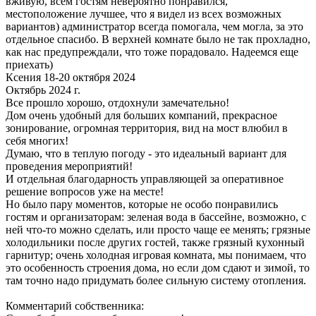
вживую, всем гостям невероятно понравился,
местоположение лучшее, что я видел из всех возможных
вариантов) администратор всегда помогала, чем могла, за это
отдельное спасибо. В верхней комнате было не так прохладно,
как нас предупреждали, что тоже порадовало. Надеемся еще
приехать)
Ксения 18-20 октября 2024
Октябрь 2024 г.
Все прошло хорошо, отдохнули замечательно!
Дом очень удобный для больших компаний, прекрасное
зонирование, огромная территория, вид на мост влюбил в
себя многих!
Думаю, что в теплую погоду - это идеальный вариант для
проведения мероприятий!
И отдельная благодарность управляющей за оперативное
решение вопросов уже на месте!
Но было пару моментов, которые не особо понравились
гостям и организаторам: зеленая вода в бассейне, возможно, с
ней что-то можно сделать, или просто чаще ее менять; грязные
холодильники после других гостей, также грязный кухонный
гарнитур; очень холодная игровая комната, мы понимаем, что
это особенность строения дома, но если дом сдают и зимой, то
там точно надо придумать более сильную систему отопления.
Комментарий собственника: